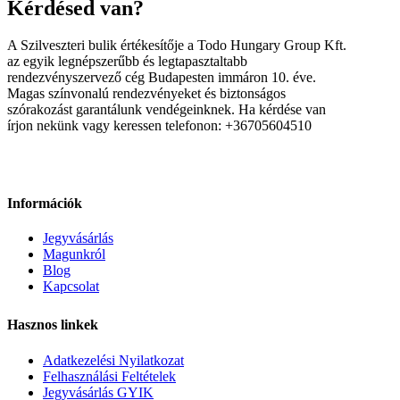
Kérdésed van?
A Szilveszteri bulik értékesítője a Todo Hungary Group Kft.
az egyik legnépszerűbb és legtapasztaltabb
rendezvényszervező cég Budapesten immáron 10. éve.
Magas színvonalú rendezvényeket és biztonságos
szórakozást garantálunk vendégeinknek. Ha kérdése van
írjon nekünk vagy keressen telefonon: +36705604510
Információk
Jegyvásárlás
Magunkról
Blog
Kapcsolat
Hasznos linkek
Adatkezelési Nyilatkozat
Felhasználási Feltételek
Jegyvásárlás GYIK