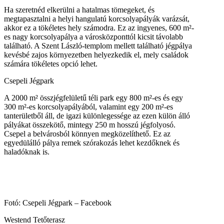
Ha szeretnéd elkerülni a hatalmas tömegeket, és
megtapasztalni a helyi hangulatú korcsolyapályák varázsát,
akkor ez a tökéletes hely számodra. Ez az ingyenes, 600 m²-
es nagy korcsolyapálya a városközponttól kicsit távolabb
található. A Szent László-templom mellett található jégpálya
kevésbé zajos környezetben helyezkedik el, mely családok
számára tökéletes opció lehet.
Csepeli Jégpark
A 2000 m² összjégfelületű téli park egy 800 m²-es és egy
300 m²-es korcsolyapályából, valamint egy 200 m²-es
tanterületből áll, de igazi különlegessége az ezen külön álló
pályákat összekötő, mintegy 250 m hosszú jégfolyosó.
Csepel a belvárosból könnyen megközelíthető. Ez az
egyedülálló pálya remek szórakozás lehet kezdőknek és
haladóknak is.
Fotó: Csepeli Jégpark – Facebook
Westend Tetőterasz