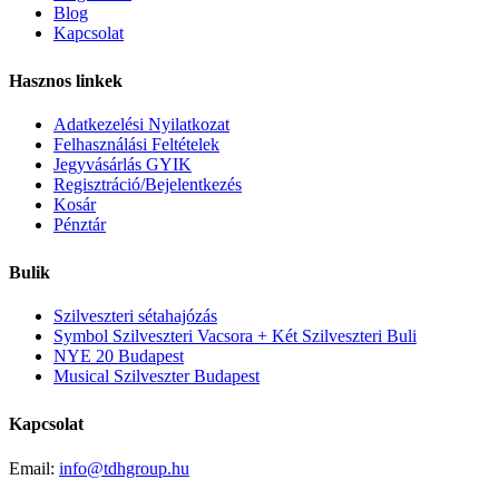
Blog
Kapcsolat
Hasznos linkek
Adatkezelési Nyilatkozat
Felhasználási Feltételek
Jegyvásárlás GYIK
Regisztráció/Bejelentkezés
Kosár
Pénztár
Bulik
Szilveszteri sétahajózás
Symbol Szilveszteri Vacsora + Két Szilveszteri Buli
NYE 20 Budapest
Musical Szilveszter Budapest
Kapcsolat
Email:
info@tdhgroup.hu