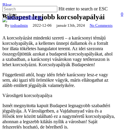
Skip
Blog
Hit enter to search or ESC
to
0
to close
main
Budapest legjobb korcsolyapályái
accoun
Men
Close
content
Search
By
todoadmin
2022-12-06
január 13th, 2024
No Comments
A korcsolyázást mindenki szereti – a karácsonyi témájú
korcsolyapályák, a kellemes ünnepi dallamok és a forralt
bor illata tökéletes hangulatot teremt. Az idei szezonra
összegyűjtöttük azokat a budapesti korcsolyapályákat, ahol
a szabadban, a karácsonyi vásárokon vagy tetőteraszon is
lehet korcsolyázni. Korcsolyapályák Budapesten!
Függetlenül attól, hogy idén fehér karácsony lesz-e vagy
sem, aki igazi téli örömökre vágyik, máris ellátogathat az
alább említett jégpályák valamelyikére.
Városligeti korcsolyapálya
Ismét megnyitotta kapuit Budapest legnagyobb szabadtéri
jégpályája. A Városligetben, a Vajdahunyad vára és a
Hősök tere között található ez a nagyméretű korcsolyapálya,
ahonnan a legszebb kilátás nyílik a városban! Saját
felszerelés hozható, de bérelhető is.