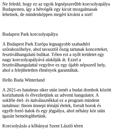
Ne feledd, hogy ez az egyik legnépszerűbb korcsolyapálya
Budapesten, így a hétvégék egy kicsit mozgalmasak
lehetnek, de mindenképpen megéri kivárni a sort!
Budapest Park korcsolyapálya
A Budapest Park Európa legnagyobb szabadtéri
szórakozóhelye, ahol tavasztól őszig tartanak koncerteket,
fesztiválhangulatú bulikat. Télen ezt a nyílt területet egy
nagy korcsolyapályává alakítják át. Ezzel a
fesztiválhangulattal vegyítve ez egy újabb népszerű hely,
ahol a felejthetetlen élmények garantáltak.
Hello Buda Winterland
A 2021-es hatalmas siker után ismét a budai dombok között
korizhatunk és élvezhetjünk az adventi hangulatot. A
sokféle étel- és italválasztékkal ez a program mindent
tartalmaz: finom ünnepi témájú ételek, forralt borok és
egyéb forró italok és egy jégpálya, ahol néhány kör után
igazán bemelegíthetünk.
Korcsolyázás a kőbányai Szent László téren