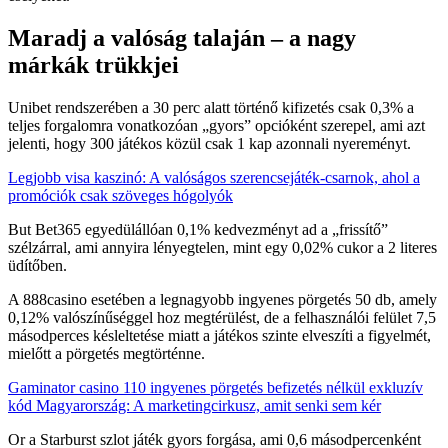
Maradj a valóság talaján – a nagy
márkák trükkjei
Unibet rendszerében a 30 perc alatt történő kifizetés csak 0,3% a
teljes forgalomra vonatkozóan „gyors” opcióként szerepel, ami azt
jelenti, hogy 300 játékos közül csak 1 kap azonnali nyereményt.
Legjobb visa kaszinó: A valóságos szerencsejáték‑csarnok, ahol a
promóciók csak szöveges hógolyók
But Bet365 egyedülállóan 0,1% kedvezményt ad a „frissítő”
szélzárral, ami annyira lényegtelen, mint egy 0,02% cukor a 2 literes
üdítőben.
A 888casino esetében a legnagyobb ingyenes pörgetés 50 db, amely
0,12% valószínűséggel hoz megtérülést, de a felhasználói felület 7,5
másodperces késleltetése miatt a játékos szinte elveszíti a figyelmét,
mielőtt a pörgetés megtörténne.
Gaminator casino 110 ingyenes pörgetés befizetés nélkül exkluzív
kód Magyarország: A marketingcirkusz, amit senki sem kér
Or a Starburst szlot játék gyors forgása, ami 0,6 másodpercenként