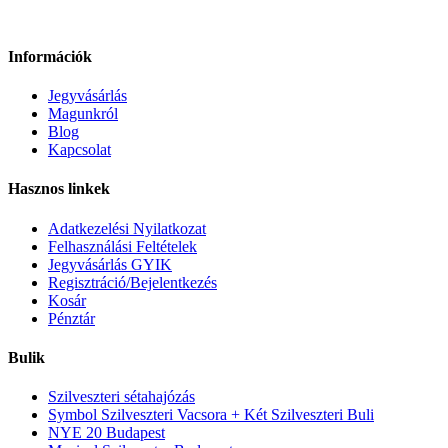
Információk
Jegyvásárlás
Magunkról
Blog
Kapcsolat
Hasznos linkek
Adatkezelési Nyilatkozat
Felhasználási Feltételek
Jegyvásárlás GYIK
Regisztráció/Bejelentkezés
Kosár
Pénztár
Bulik
Szilveszteri sétahajózás
Symbol Szilveszteri Vacsora + Két Szilveszteri Buli
NYE 20 Budapest