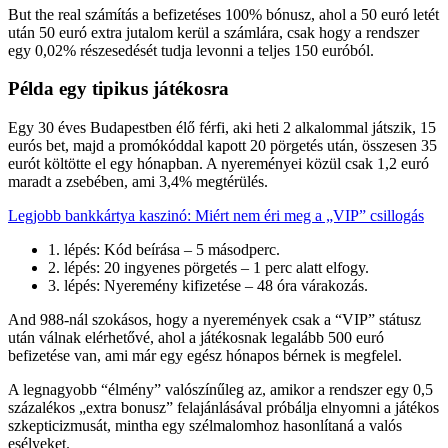
But the real számítás a befizetéses 100% bónusz, ahol a 50 euró letét
után 50 euró extra jutalom kerül a számlára, csak hogy a rendszer
egy 0,02% részesedését tudja levonni a teljes 150 euróból.
Példa egy tipikus játékosra
Egy 30 éves Budapestben élő férfi, aki heti 2 alkalommal játszik, 15
eurós bet, majd a promókóddal kapott 20 pörgetés után, összesen 35
eurót költötte el egy hónapban. A nyereményei közül csak 1,2 euró
maradt a zsebében, ami 3,4% megtérülés.
Legjobb bankkártya kaszinó: Miért nem éri meg a „VIP” csillogás
1. lépés: Kód beírása – 5 másodperc.
2. lépés: 20 ingyenes pörgetés – 1 perc alatt elfogy.
3. lépés: Nyeremény kifizetése – 48 óra várakozás.
And 988‑nál szokásos, hogy a nyeremények csak a “VIP” státusz
után válnak elérhetővé, ahol a játékosnak legalább 500 euró
befizetése van, ami már egy egész hónapos bérnek is megfelel.
A legnagyobb “élmény” valószínűleg az, amikor a rendszer egy 0,5
százalékos „extra bonusz” felajánlásával próbálja elnyomni a játékos
szkepticizmusát, mintha egy szélmalomhoz hasonlítaná a valós
esélyeket.