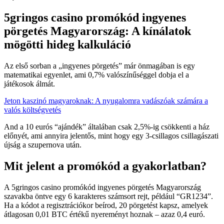
5gringos casino promókód ingyenes
pörgetés Magyarország: A kínálatok
mögötti hideg kalkuláció
Az első sorban a „ingyenes pörgetés” már önmagában is egy
matematikai egyenlet, ami 0,7% valószínűséggel dobja el a
játékosok álmát.
Jeton kaszinó magyaroknak: A nyugalomra vadászóak számára a
valós költségvetés
And a 10 eurós “ajándék” általában csak 2,5%-ig csökkenti a ház
előnyét, ami annyira jelentős, mint hogy egy 3‑csillagos csillagászati
újság a szupernova után.
Mit jelent a promókód a gyakorlatban?
A 5gringos casino promókód ingyenes pörgetés Magyarország
szavakba öntve egy 6 karakteres számsort rejt, például “GR1234”.
Ha a kódot a regisztrációkor beírod, 20 pörgetést kapsz, amelyek
átlagosan 0,01 BTC értékű nyereményt hoznak – azaz 0,4 euró.