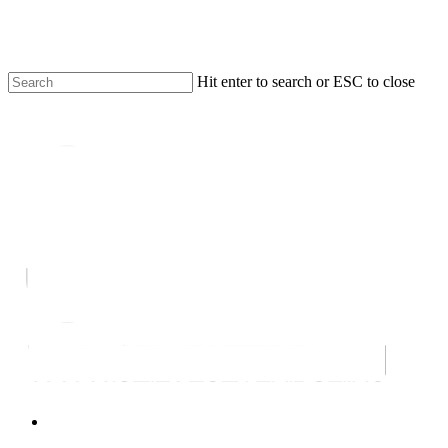
Skip
to
Close
main
Menu
content
Hit enter to search or ESC to close
Close
Search
facebook