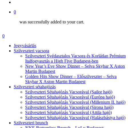
account
0
was successfully added to your cart.
Menu
account
0
Menu
Jegyvásárlás
Szilveszteri vacsora
Szilveszteri Svédasztalos Vacsora és Korlátlan Prémium
Italfogyasztás a High Five Budapest-ben
New Year’s Eve Show Dinner – Selva Skybar X Aston
Martin Budapest
Golden Hits Show Dinner – Előszilveszter – Selva
Skybar X Aston Martin Budapest
Szilveszteri sétahajózás
Szilveszteri Sétahajózás Vacsorával (Sailor hajó)
Szilveszteri Sétahajózás Vacsorával (Európa hajó)
Szilveszteri Sétahajózás Vacsorával (Millenium II. hajó)
Szilveszteri Sétahajózás Vacsorával (Sirona hajó)
Szilveszteri Sétahajózás Vacsorával (Attila hajó)
Szilveszteri Sétahajózás Vacsorával (Halászbástya hajó)
Szilveszteri brunch
NYE Bottomless Brunch – LuLu Budapest