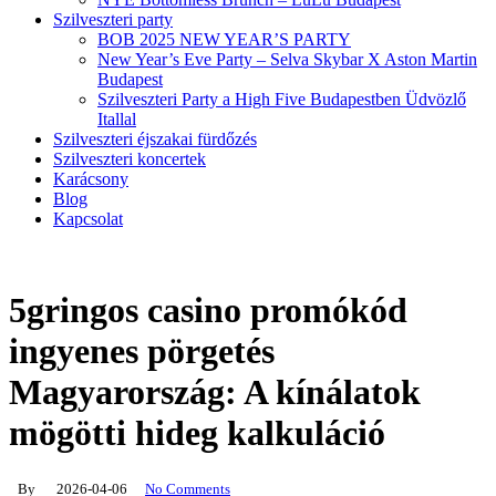
Szilveszteri party
BOB 2025 NEW YEAR’S PARTY
New Year’s Eve Party – Selva Skybar X Aston Martin
Budapest
Szilveszteri Party a High Five Budapestben Üdvözlő
Itallal
Szilveszteri éjszakai fürdőzés
Szilveszteri koncertek
Karácsony
Blog
Kapcsolat
5gringos casino promókód
ingyenes pörgetés
Magyarország: A kínálatok
mögötti hideg kalkuláció
By
2026-04-06
No Comments