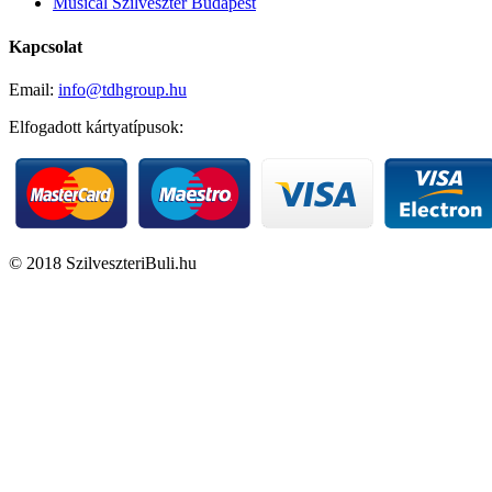
Musical Szilveszter Budapest
Kapcsolat
Email:
info@tdhgroup.hu
Elfogadott kártyatípusok:
© 2018 SzilveszteriBuli.hu
Jegyvásárlás
Szilveszteri vacsora
Szilveszteri Svédasztalos Vacsora
és Korlátlan Prémium
Italfogyasztás a High Five
Budapest-ben