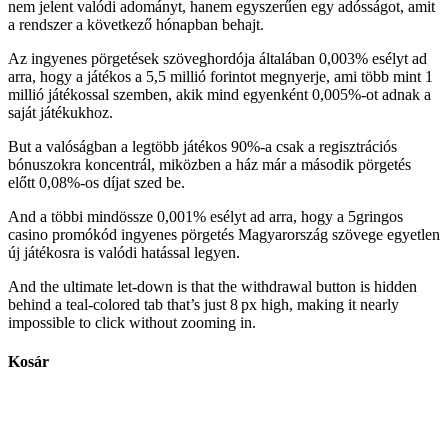
nem jelent valódi adományt, hanem egyszerűen egy adósságot, amit
a rendszer a következő hónapban behajt.
Az ingyenes pörgetések szöveghordója általában 0,003% esélyt ad
arra, hogy a játékos a 5,5 millió forintot megnyerje, ami több mint 1
millió játékossal szemben, akik mind egyenként 0,005%-ot adnak a
saját játékukhoz.
But a valóságban a legtöbb játékos 90%-a csak a regisztrációs
bónuszokra koncentrál, miközben a ház már a második pörgetés
előtt 0,08%-os díjat szed be.
And a többi mindössze 0,001% esélyt ad arra, hogy a 5gringos
casino promókód ingyenes pörgetés Magyarország szövege egyetlen
új játékosra is valódi hatással legyen.
And the ultimate let‑down is that the withdrawal button is hidden
behind a teal‑colored tab that’s just 8 px high, making it nearly
impossible to click without zooming in.
Kosár