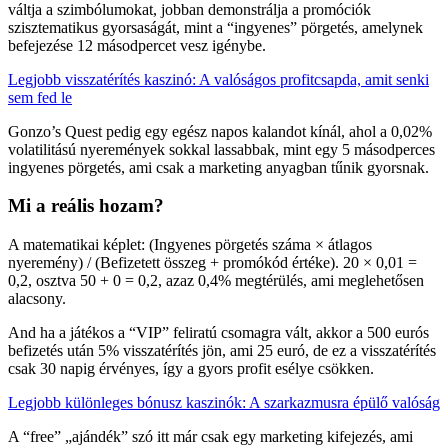
váltja a szimbólumokat, jobban demonstrálja a promóciók
szisztematikus gyorsaságát, mint a “ingyenes” pörgetés, amelynek
befejezése 12 másodpercet vesz igénybe.
Legjobb visszatérítés kaszinó: A valóságos profitcsapda, amit senki
sem fed le
Gonzo’s Quest pedig egy egész napos kalandot kínál, ahol a 0,02%
volatilitású nyeremények sokkal lassabbak, mint egy 5 másodperces
ingyenes pörgetés, ami csak a marketing anyagban tűnik gyorsnak.
Mi a reális hozam?
A matematikai képlet: (Ingyenes pörgetés száma × átlagos
nyeremény) / (Befizetett összeg + promókód értéke). 20 × 0,01 =
0,2, osztva 50 + 0 = 0,2, azaz 0,4% megtérülés, ami meglehetősen
alacsony.
And ha a játékos a “VIP” feliratú csomagra vált, akkor a 500 eurós
befizetés után 5% visszatérítés jön, ami 25 euró, de ez a visszatérítés
csak 30 napig érvényes, így a gyors profit esélye csökken.
Legjobb különleges bónusz kaszinók: A szarkazmusra épülő valóság
A “free” „ajándék” szó itt már csak egy marketing kifejezés, ami