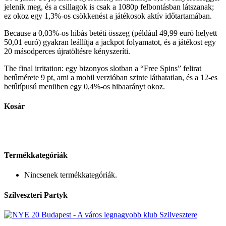
jelenik meg, és a csillagok is csak a 1080p felbontásban látszanak;
ez okoz egy 1,3%-os csökkenést a játékosok aktív időtartamában.
Because a 0,03%-os hibás betéti összeg (például 49,99 euró helyett
50,01 euró) gyakran leállítja a jackpot folyamatot, és a játékost egy
20 másodperces újratöltésre kényszeríti.
The final irritation: egy bizonyos slotban a “Free Spins” felirat
betűmérete 9 pt, ami a mobil verzióban szinte láthatatlan, és a 12‑es
betűtípusú menüben egy 0,4%-os hibaarányt okoz.
Kosár
Termékkategóriák
Nincsenek termékkategóriák.
Szilveszteri Partyk