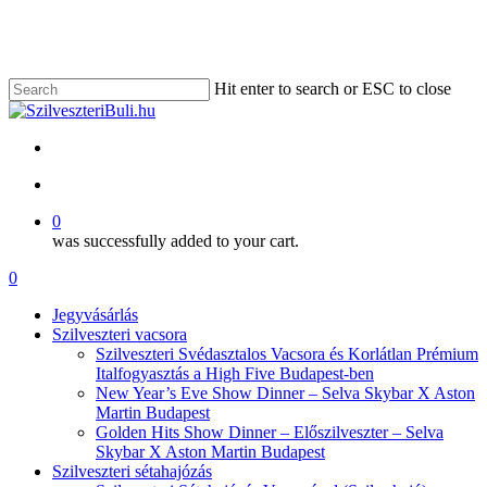
Skip
to
main
content
Hit enter to search or ESC to close
Close
Search
facebook
account
0
was successfully added to your cart.
Menu
account
0
Menu
Jegyvásárlás
Szilveszteri vacsora
Szilveszteri Svédasztalos Vacsora és Korlátlan Prémium
Italfogyasztás a High Five Budapest-ben
New Year’s Eve Show Dinner – Selva Skybar X Aston
Martin Budapest
Golden Hits Show Dinner – Előszilveszter – Selva
Skybar X Aston Martin Budapest
Szilveszteri sétahajózás