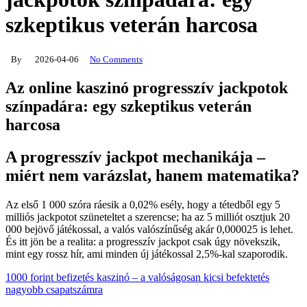
szkeptikus veterán harcosa
By
2026-04-06
No Comments
Az online kaszinó progresszív jackpotok
színpadára: egy szkeptikus veterán
harcosa
A progresszív jackpot mechanikája –
miért nem varázslat, hanem matematika?
Az első 1 000 szóra ráesik a 0,02% esély, hogy a tétedből egy 5
milliós jackpotot szüneteltet a szerencse; ha az 5 milliót osztjuk 20
000 bejövő játékossal, a valós valószínűség akár 0,000025 is lehet.
És itt jön be a realita: a progresszív jackpot csak úgy növekszik,
mint egy rossz hír, ami minden új játékossal 2,5%-kal szaporodik.
1000 forint befizetés kaszinó – a valóságosan kicsi befektetés
nagyobb csapatszámra