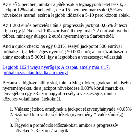
Az első 5 percben, amikor a játékosok a legnagyobb tétet teszik, a
jackpot 12%-kal emelkedik, de a 15. percben már csak 0,5%-os
növekedés marad; ezért a legjobb időszak a 5‑10 perc közötti ablak.
Az 1 200 eurós befizetés után a progresszív jackpot 0,06%-át teszi
ki; ha egy játékos ezt 100-szor ismétli meg, már 7,2 euróval nyerhet
többet, mint egy átlagos 2 eurós nyereményt a Starburstból.
And a quick check: ha egy 0,01% esélyű jackpotot 500 euróval
próbálsz ki, a lehetséges nyereség 50 000 euró; a kockázat‑haszon
arány azonban 5 000:1, így a legtöbben a veszteséget választják.
Legjobb 1024 ways nyerőgép: A csapat, amely már a 17.
próbálkozás után feladta a reményt
Because a high‑volatility slot, mint a Mega Joker, gyakran ad kisebb
nyereményeket, de a jackpot növekedése 0,03% körül marad; ez
lényegében egy 33-szor nagyobb esély a veszteségre, mint a
közepes volatilítású játékoknál.
Válassz játékot, amelynek a jackpot részvényhányada >0,05%
Számold ki a várható értéket: (nyeremény * valószínűség) –
tét
Figyeld a promóciós időszakokat, amikor a progresszív
növekedés 3‑szorosára ugrik