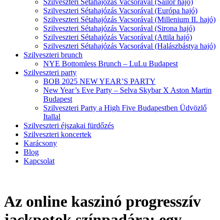
Szilveszteri Sétahajózás Vacsorával (Sailor hajó)
Szilveszteri Sétahajózás Vacsorával (Európa hajó)
Szilveszteri Sétahajózás Vacsorával (Millenium II. hajó)
Szilveszteri Sétahajózás Vacsorával (Sirona hajó)
Szilveszteri Sétahajózás Vacsorával (Attila hajó)
Szilveszteri Sétahajózás Vacsorával (Halászbástya hajó)
Szilveszteri brunch
NYE Bottomless Brunch – LuLu Budapest
Szilveszteri party
BOB 2025 NEW YEAR’S PARTY
New Year’s Eve Party – Selva Skybar X Aston Martin
Budapest
Szilveszteri Party a High Five Budapestben Üdvözlő
Itallal
Szilveszteri éjszakai fürdőzés
Szilveszteri koncertek
Karácsony
Blog
Kapcsolat
Az online kaszinó progresszív
jackpotok színpadára: egy