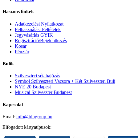
Hasznos linkek
Adatkezelési Nyilatkozat
Felhasználási Feltételek
Jegyvásárlás GYIK
Regisztráció/Bejelentkezés
Kosár
Pénztár
Bulik
Szilveszteri sétahajózás
Symbol Szilveszteri Vacsora + Két Szilveszteri Buli
NYE 20 Budapest
Musical Szilveszter Budapest
Kapcsolat
Email:
info@tdhgroup.hu
Elfogadott kártyatípusok: