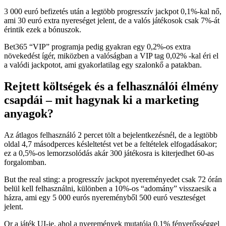
3 000 euró befizetés után a legtöbb progresszív jackpot 0,1%-kal nő,
ami 30 euró extra nyereséget jelent, de a valós játékosok csak 7%-át
érintik ezek a bónuszok.
Bet365 “VIP” programja pedig gyakran egy 0,2%-os extra
növekedést ígér, miközben a valóságban a VIP tag 0,02% -kal éri el
a valódi jackpotot, ami gyakorlatilag egy szalonkő a patakban.
Rejtett költségek és a felhasználói élmény
csapdái – mit hagynak ki a marketing
anyagok?
Az átlagos felhasználó 2 percet tölt a bejelentkezésnél, de a legtöbb
oldal 4,7 másodperces késleltetést vet be a feltételek elfogadásakor;
ez a 0,5%-os lemorzsolódás akár 300 játékosra is kiterjedhet 60‑as
forgalomban.
But the real sting: a progresszív jackpot nyereményedet csak 72 órán
belül kell felhasználni, különben a 10%-os “adomány” visszaesik a
házra, ami egy 5 000 eurós nyereményből 500 euró veszteséget
jelent.
Or a játék UI-je, ahol a nyeremények mutatója 0,1% fényerősséggel