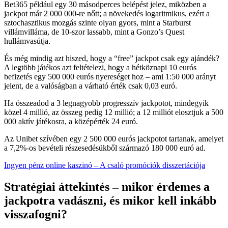
Bet365 például egy 30 másodperces belépést jelez, miközben a
jackpot már 2 000 000-re nőtt; a növekedés logaritmikus, ezért a
sztochasztikus mozgás szinte olyan gyors, mint a Starburst
villámvilláma, de 10‑szor lassabb, mint a Gonzo’s Quest
hullámvasútja.
És még mindig azt hiszed, hogy a “free” jackpot csak egy ajándék?
A legtöbb játékos azt feltételezi, hogy a hétköznapi 10 eurós
befizetés egy 500 000 eurós nyereséget hoz – ami 1:50 000 arányt
jelent, de a valóságban a várható érték csak 0,03 euró.
Ha összeadod a 3 legnagyobb progresszív jackpotot, mindegyik
közel 4 millió, az összeg pedig 12 millió; a 12 milliót elosztjuk a 500
000 aktív játékosra, a középérték 24 euró.
Az Unibet szívében egy 2 500 000 eurós jackpotot tartanak, amelyet
a 7,2%-os bevételi részesedésükből származó 180 000 euró ad.
Ingyen pénz online kaszinó – A csaló promóciók disszertációja
Stratégiai áttekintés – mikor érdemes a
jackpotra vadászni, és mikor kell inkább
visszafogni?