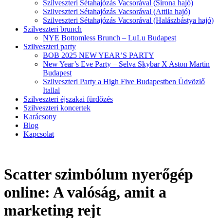
Szilveszteri Sétahajózás Vacsorával (Sirona hajó)
Szilveszteri Sétahajózás Vacsorával (Attila hajó)
Szilveszteri Sétahajózás Vacsorával (Halászbástya hajó)
Szilveszteri brunch
NYE Bottomless Brunch – LuLu Budapest
Szilveszteri party
BOB 2025 NEW YEAR’S PARTY
New Year’s Eve Party – Selva Skybar X Aston Martin
Budapest
Szilveszteri Party a High Five Budapestben Üdvözlő
Itallal
Szilveszteri éjszakai fürdőzés
Szilveszteri koncertek
Karácsony
Blog
Kapcsolat
Scatter szimbólum nyerőgép
online: A valóság, amit a
marketing rejt