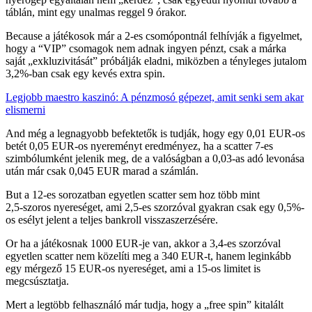
táblán, mint egy unalmas reggel 9 órakor.
Because a játékosok már a 2‑es csomópontnál felhívják a figyelmet,
hogy a “VIP” csomagok nem adnak ingyen pénzt, csak a márka
saját „exkluzivitását” próbálják eladni, miközben a tényleges jutalom
3,2%-ban csak egy kevés extra spin.
Legjobb maestro kaszinó: A pénzmosó gépezet, amit senki sem akar
elismerni
And még a legnagyobb befektetők is tudják, hogy egy 0,01 EUR‑os
betét 0,05 EUR‑os nyereményt eredményez, ha a scatter 7‑es
szimbólumként jelenik meg, de a valóságban a 0,03‑as adó levonása
után már csak 0,045 EUR marad a számlán.
But a 12‑es sorozatban egyetlen scatter sem hoz több mint
2,5‑szoros nyereséget, ami 2,5‑es szorzóval gyakran csak egy 0,5%-
os esélyt jelent a teljes bankroll visszaszerzésére.
Or ha a játékosnak 1000 EUR-je van, akkor a 3,4‑es szorzóval
egyetlen scatter nem közelíti meg a 340 EUR‑t, hanem leginkább
egy mérgező 15 EUR‑os nyereséget, ami a 15‑os limitet is
megcsúsztatja.
Mert a legtöbb felhasználó már tudja, hogy a „free spin” kitalált