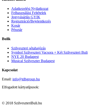
Adatkezelési Nyilatkozat
Felhasználási Feltételek
Jegyvásárlás GYIK
Regisztráció/Bejelentkezés
Kosár
Pénztár
Bulik
Szilveszteri sétahajózás
Symbol Szilveszteri Vacsora + Két Szilveszteri Buli
NYE 20 Budapest
Musical Szilveszter Budapest
Kapcsolat
Email:
info@tdhgroup.hu
Elfogadott kártyatípusok:
© 2018 SzilveszteriBuli.hu