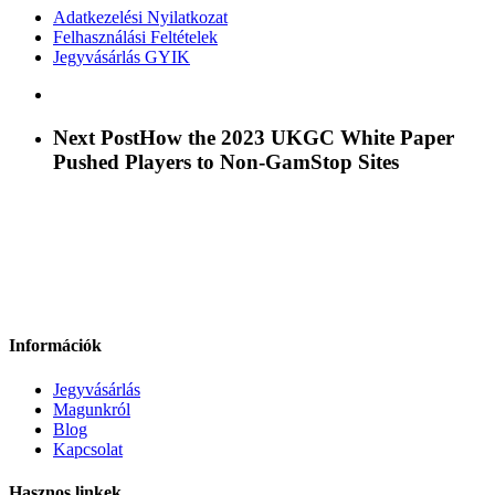
Adatkezelési Nyilatkozat
Felhasználási Feltételek
Jegyvásárlás GYIK
Next Post
How the 2023 UKGC White Paper
Pushed Players to Non‑GamStop Sites
Információk
Jegyvásárlás
Magunkról
Blog
Kapcsolat
Hasznos linkek