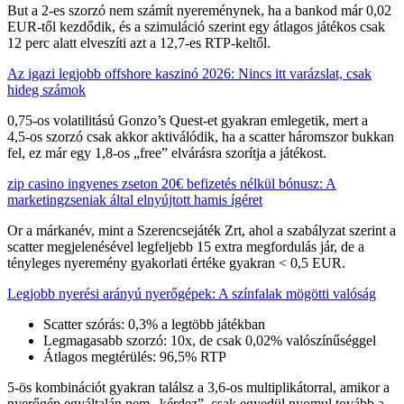
But a 2‑es szorzó nem számít nyereménynek, ha a bankod már 0,02
EUR‑től kezdődik, és a szimuláció szerint egy átlagos játékos csak
12 perc alatt elveszíti azt a 12,7‑es RTP‑keltől.
Az igazi legjobb offshore kaszinó 2026: Nincs itt varázslat, csak
hideg számok
0,75‑os volatilitású Gonzo’s Quest‑et gyakran emlegetik, mert a
4,5‑os szorzó csak akkor aktiválódik, ha a scatter háromszor bukkan
fel, ez már egy 1,8‑os „free” elvárásra szorítja a játékost.
zip casino ingyenes zseton 20€ befizetés nélkül bónusz: A
marketingzseniak által elnyújtott hamis ígéret
Or a márkanév, mint a Szerencsejáték Zrt, ahol a szabályzat szerint a
scatter megjelenésével legfeljebb 15 extra megfordulás jár, de a
tényleges nyeremény gyakorlati értéke gyakran < 0,5 EUR.
Legjobb nyerési arányú nyerőgépek: A színfalak mögötti valóság
Scatter szórás: 0,3% a legtöbb játékban
Legmagasabb szorzó: 10x, de csak 0,02% valószínűséggel
Átlagos megtérülés: 96,5% RTP
5‑ös kombinációt gyakran találsz a 3,6‑os multiplikátorral, amikor a
nyerőgép egyáltalán nem „kérdez”, csak egyedül nyomul tovább a