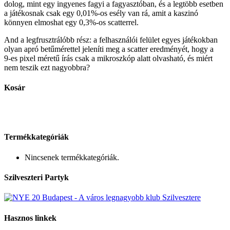
dolog, mint egy ingyenes fagyi a fagyasztóban, és a legtöbb esetben
a játékosnak csak egy 0,01%‑os esély van rá, amit a kaszinó
könnyen elmoshat egy 0,3%‑os scatterrel.
And a legfrusztrálóbb rész: a felhasználói felület egyes játékokban
olyan apró betűmérettel jeleníti meg a scatter eredményét, hogy a
9‑es pixel méretű írás csak a mikroszkóp alatt olvasható, és miért
nem teszik ezt nagyobbra?
Kosár
Termékkategóriák
Nincsenek termékkategóriák.
Szilveszteri Partyk
Hasznos linkek