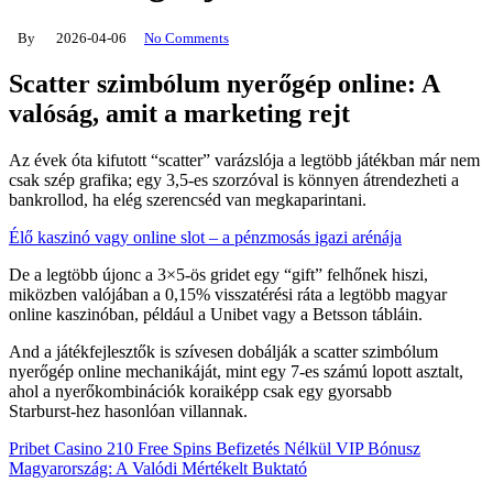
By
2026-04-06
No Comments
Scatter szimbólum nyerőgép online: A
valóság, amit a marketing rejt
Az évek óta kifutott “scatter” varázslója a legtöbb játékban már nem
csak szép grafika; egy 3,5‑es szorzóval is könnyen átrendezheti a
bankrollod, ha elég szerencséd van megkaparintani.
Élő kaszinó vagy online slot – a pénzmosás igazi arénája
De a legtöbb újonc a 3×5‑ös gridet egy “gift” felhőnek hiszi,
miközben valójában a 0,15% visszatérési ráta a legtöbb magyar
online kaszinóban, például a Unibet vagy a Betsson tábláin.
And a játékfejlesztők is szívesen dobálják a scatter szimbólum
nyerőgép online mechanikáját, mint egy 7‑es számú lopott asztalt,
ahol a nyerőkombinációk koraiképp csak egy gyorsabb
Starburst‑hez hasonlóan villannak.
Pribet Casino 210 Free Spins Befizetés Nélkül VIP Bónusz
Magyarország: A Valódi Mértékelt Buktató