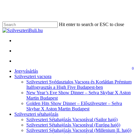
Skip
to
main
content
Hit enter to search or ESC to close
Close
Search
facebook
account
0
Menu
account
Menu
Jegyvásárlás
Szilveszteri vacsora
Szilveszteri Svédasztalos Vacsora és Korlátlan Prémium
Italfogyasztás a High Five Budapest-ben
New Year’s Eve Show Dinner – Selva Skybar X Aston
Martin Budapest
Golden Hits Show Dinner – Előszilveszter – Selva
Skybar X Aston Martin Budapest
Szilveszteri sétahajózás
Szilveszteri Sétahajózás Vacsorával (Sailor hajó)
Szilveszteri Sétahajózás Vacsorával (Európa hajó)
Szilveszteri Sétahajózás Vacsorával (Millenium II. hajó)